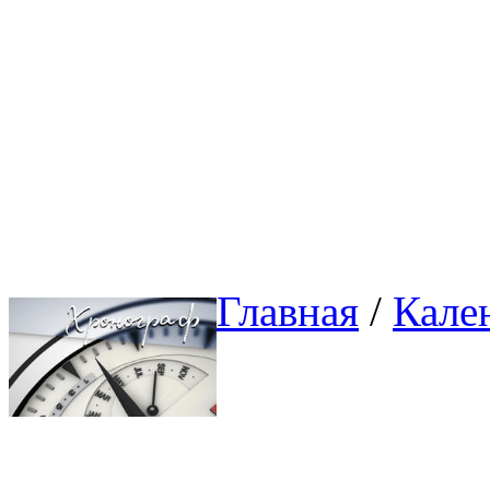
Главная
/ 
Кале