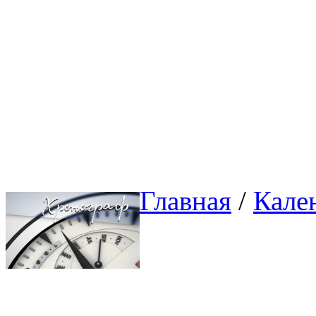
Главная
/ 
Кале