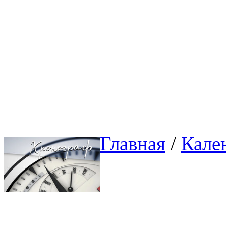
Главная
/ 
Кале