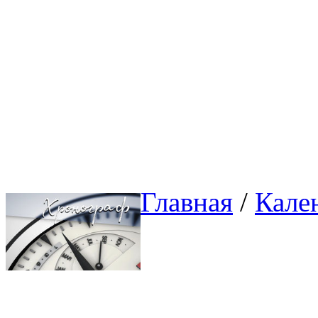
Главная
/ 
Кале