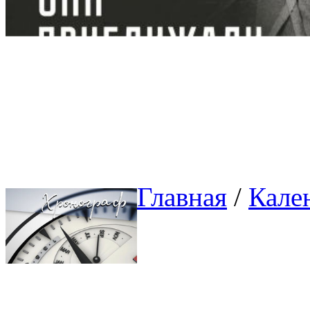
Главная
/ 
Кале