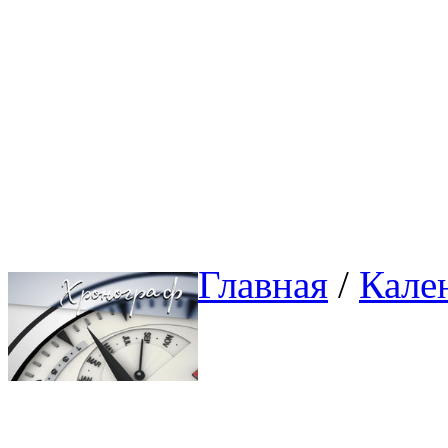
Главная
/ 
Кале