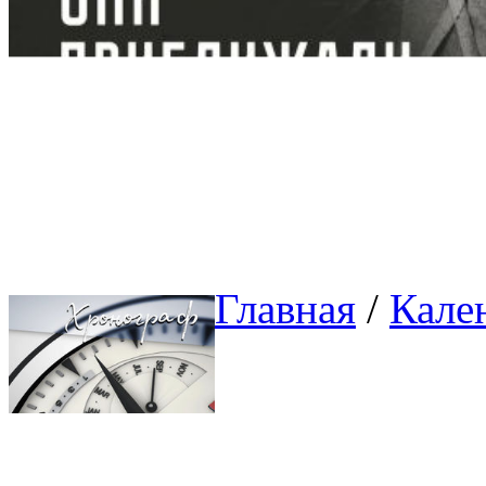
Главная
/ 
Кале