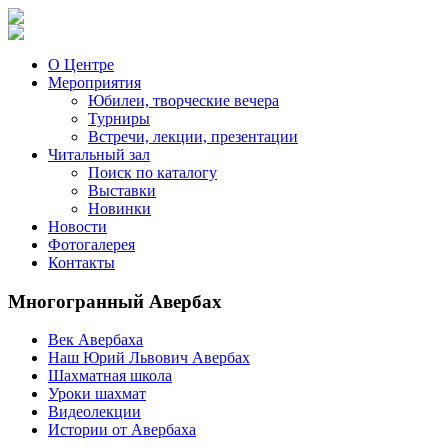
О Центре
Мероприятия
Юбилеи, творческие вечера
Турниры
Встречи, лекции, презентации
Читальный зал
Поиск по каталогу
Выставки
Новинки
Новости
Фотогалерея
Контакты
Многогранный Авербах
Век Авербаха
Наш Юрий Львович Авербах
Шахматная школа
Уроки шахмат
Видеолекции
Истории от Авербаха