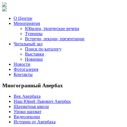
О Центре
Мероприятия
Юбилеи, творческие вечера
Турниры
Встречи, лекции, презентации
Читальный зал
Поиск по каталогу
Выставки
Новинки
Новости
Фотогалерея
Контакты
Многогранный Авербах
Век Авербаха
Наш Юрий Львович Авербах
Шахматная школа
Уроки шахмат
Видеолекции
Истории от Авербаха