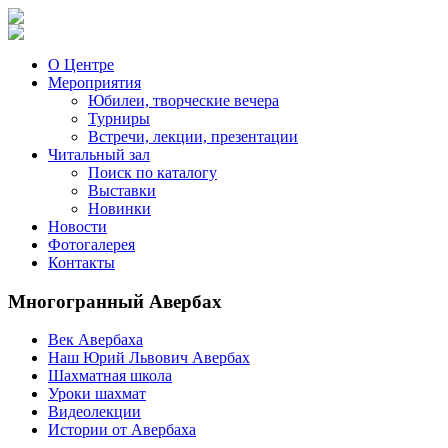
О Центре
Мероприятия
Юбилеи, творческие вечера
Турниры
Встречи, лекции, презентации
Читальный зал
Поиск по каталогу
Выставки
Новинки
Новости
Фотогалерея
Контакты
Многогранный Авербах
Век Авербаха
Наш Юрий Львович Авербах
Шахматная школа
Уроки шахмат
Видеолекции
Истории от Авербаха