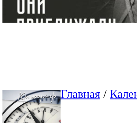
Главная
/ 
Кале