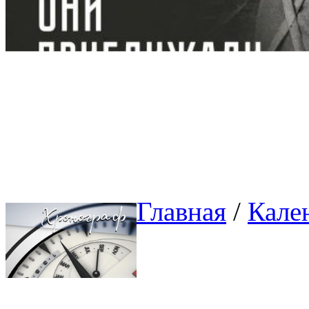
Главная
/ 
Кале