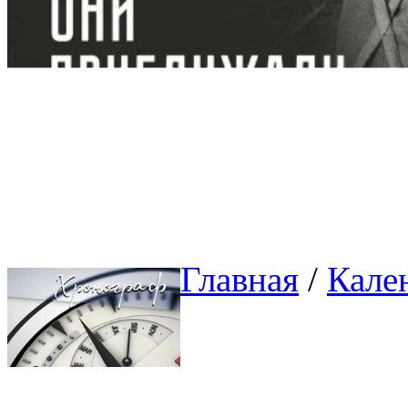
Главная
/ 
Кале