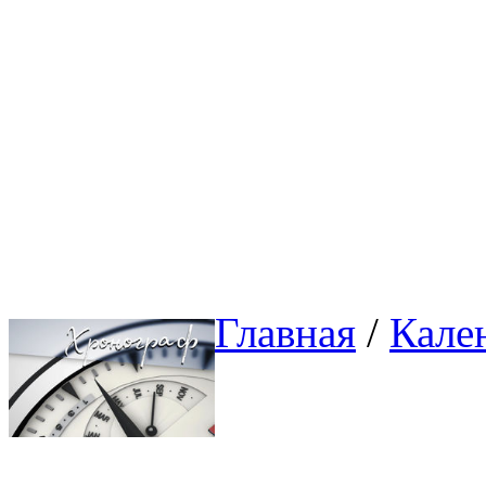
Главная
/ 
Кале