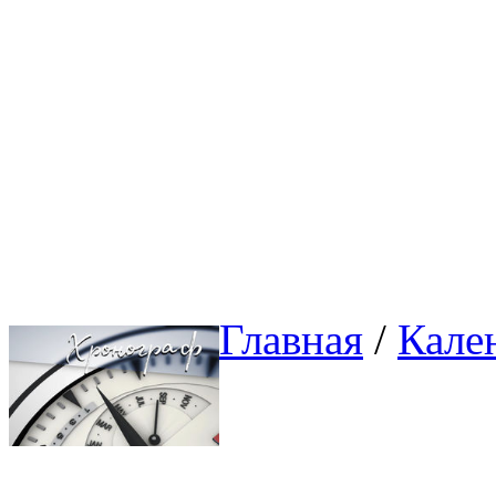
Главная
/ 
Кале