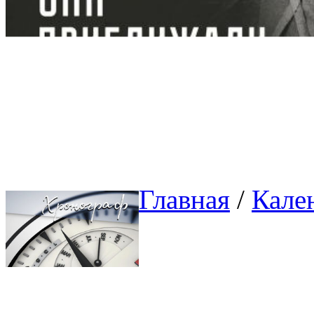
Главная
/ 
Кале