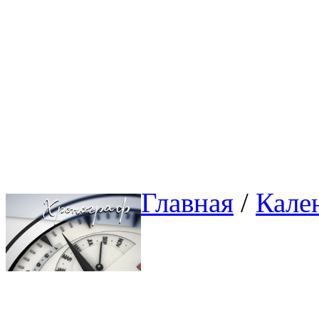
Главная
/ 
Кале