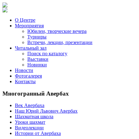
О Центре
Мероприятия
Юбилеи, творческие вечера
Турниры
Встречи, лекции, презентации
Читальный зал
Поиск по каталогу
Выставки
Новинки
Новости
Фотогалерея
Контакты
Многогранный Авербах
Век Авербаха
Наш Юрий Львович Авербах
Шахматная школа
Уроки шахмат
Видеолекции
Истории от Авербаха