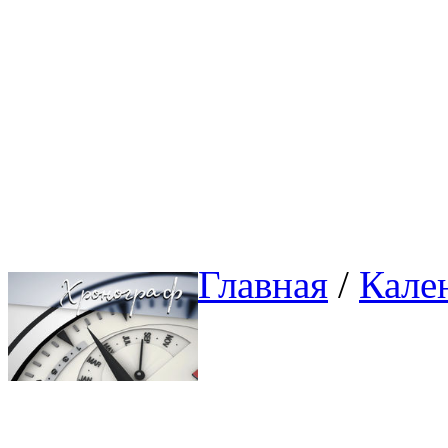
Главная
/ 
Кале