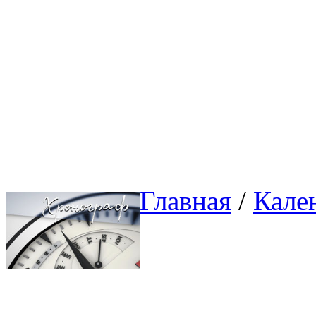
Главная
/ 
Кале