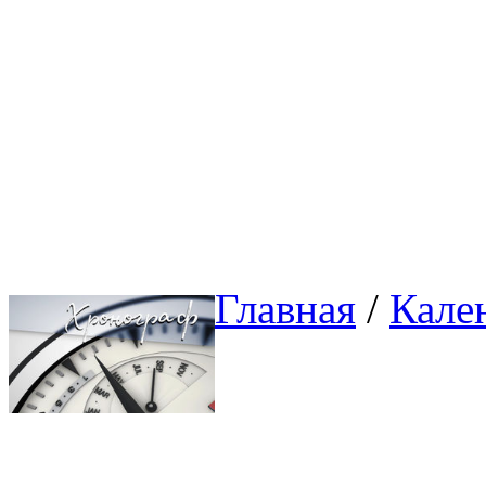
Главная
/ 
Кале