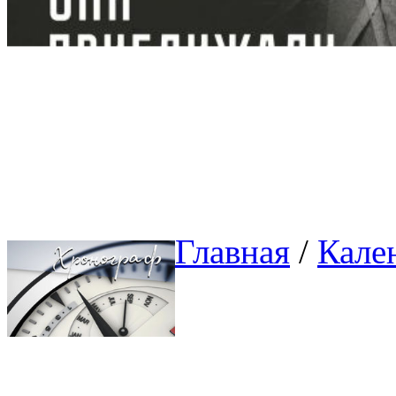
Главная
/ 
Кале