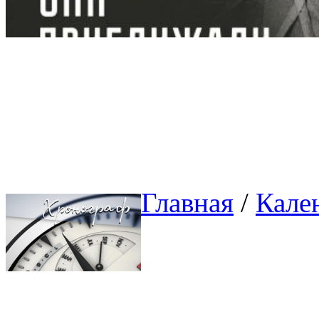
Главная
/ 
Кале