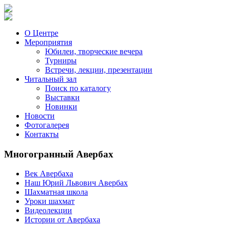
О Центре
Мероприятия
Юбилеи, творческие вечера
Турниры
Встречи, лекции, презентации
Читальный зал
Поиск по каталогу
Выставки
Новинки
Новости
Фотогалерея
Контакты
Многогранный Авербах
Век Авербаха
Наш Юрий Львович Авербах
Шахматная школа
Уроки шахмат
Видеолекции
Истории от Авербаха