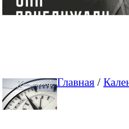
Главная
/ 
Кале