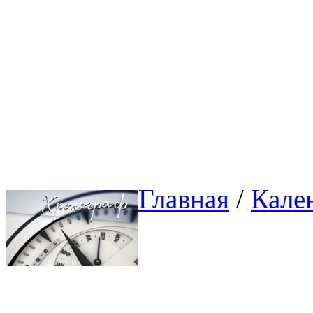
Главная
/ 
Кале