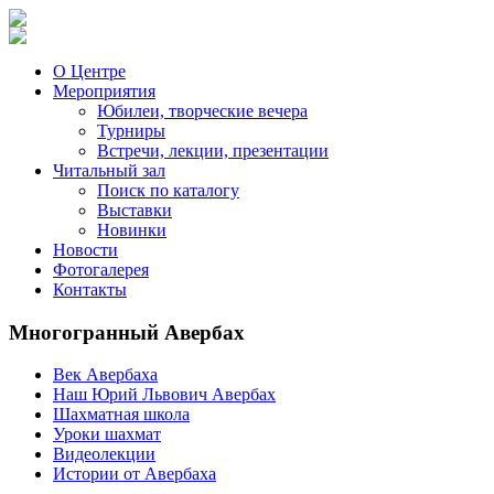
О Центре
Мероприятия
Юбилеи, творческие вечера
Турниры
Встречи, лекции, презентации
Читальный зал
Поиск по каталогу
Выставки
Новинки
Новости
Фотогалерея
Контакты
Многогранный Авербах
Век Авербаха
Наш Юрий Львович Авербах
Шахматная школа
Уроки шахмат
Видеолекции
Истории от Авербаха