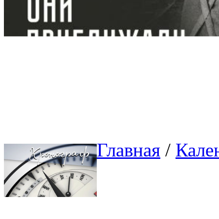
Главная
/ 
Кале