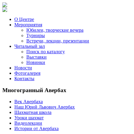
О Центре
Мероприятия
Юбилеи, творческие вечера
Турниры
Встречи, лекции, презентации
Читальный зал
Поиск по каталогу
Выставки
Новинки
Новости
Фотогалерея
Контакты
Многогранный Авербах
Век Авербаха
Наш Юрий Львович Авербах
Шахматная школа
Уроки шахмат
Видеолекции
Истории от Авербаха