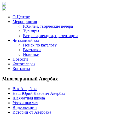
О Центре
Мероприятия
Юбилеи, творческие вечера
Турниры
Встречи, лекции, презентации
Читальный зал
Поиск по каталогу
Выставки
Новинки
Новости
Фотогалерея
Контакты
Многогранный Авербах
Век Авербаха
Наш Юрий Львович Авербах
Шахматная школа
Уроки шахмат
Видеолекции
Истории от Авербаха