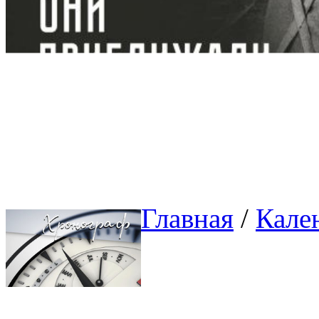
Главная
/ 
Кале