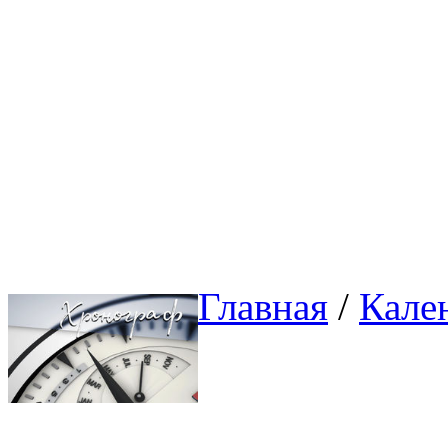
Главная
/ 
Кале