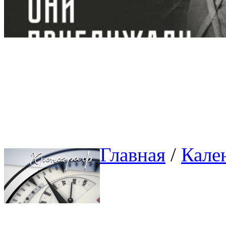
Главная
/ 
Кале