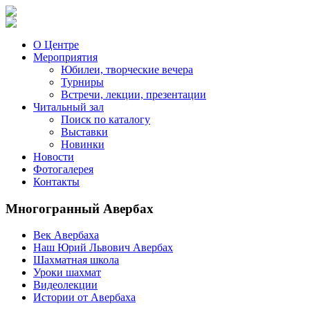
О Центре
Мероприятия
Юбилеи, творческие вечера
Турниры
Встречи, лекции, презентации
Читальный зал
Поиск по каталогу
Выставки
Новинки
Новости
Фотогалерея
Контакты
Многогранный Авербах
Век Авербаха
Наш Юрий Львович Авербах
Шахматная школа
Уроки шахмат
Видеолекции
Истории от Авербаха