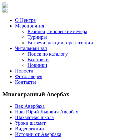
О Центре
Мероприятия
Юбилеи, творческие вечера
Турниры
Встречи, лекции, презентации
Читальный зал
Поиск по каталогу
Выставки
Новинки
Новости
Фотогалерея
Контакты
Многогранный Авербах
Век Авербаха
Наш Юрий Львович Авербах
Шахматная школа
Уроки шахмат
Видеолекции
Истории от Авербаха