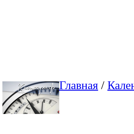
Главная
/ 
Кале