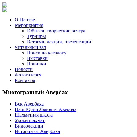
О Центре
Мероприятия
Юбилеи, творческие вечера
Турниры
Встречи, лекции, презентации
Читальный зал
Поиск по каталогу
Выставки
Новинки
Новости
Фотогалерея
Контакты
Многогранный Авербах
Век Авербаха
Наш Юрий Львович Авербах
Шахматная школа
Уроки шахмат
Видеолекции
Истории от Авербаха