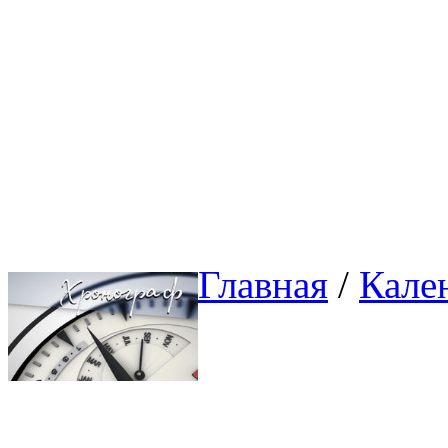
Главная
/ 
Кале