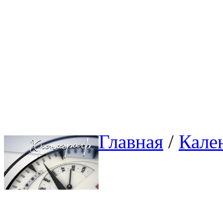
Главная
/ 
Кале