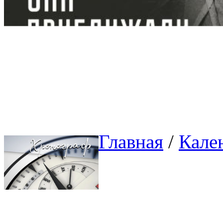
Главная
/ 
Кале