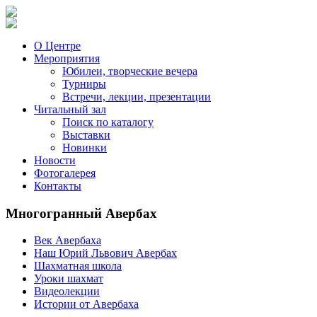
О Центре
Мероприятия
Юбилеи, творческие вечера
Турниры
Встречи, лекции, презентации
Читальный зал
Поиск по каталогу
Выставки
Новинки
Новости
Фотогалерея
Контакты
Многогранный Авербах
Век Авербаха
Наш Юрий Львович Авербах
Шахматная школа
Уроки шахмат
Видеолекции
Истории от Авербаха