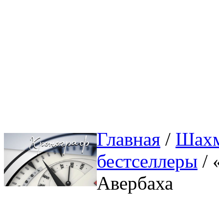
Главная
/ 
Шахм
бестселлеры
/ 
Авербаха