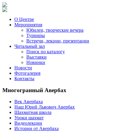
О Центре
Мероприятия
Юбилеи, творческие вечера
Турниры
Встречи, лекции, презентации
Читальный зал
Поиск по каталогу
Выставки
Новинки
Новости
Фотогалерея
Контакты
Многогранный Авербах
Век Авербаха
Наш Юрий Львович Авербах
Шахматная школа
Уроки шахмат
Видеолекции
Истории от Авербаха