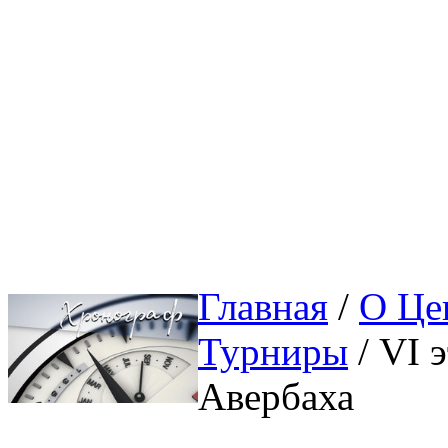
Главная
/ 
О Це
Турниры
/ VI 
Авербаха