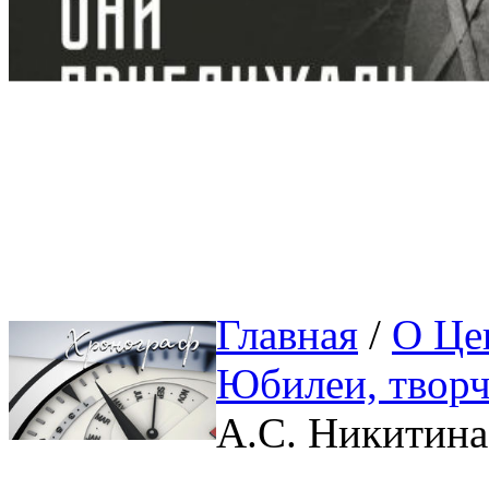
Главная
/ 
О Це
Юбилеи, творч
А.С. Никитина