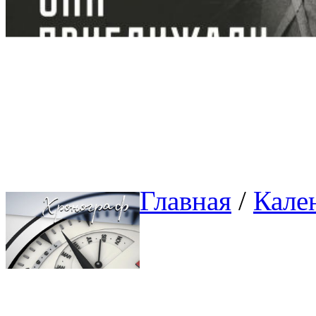
Главная
/ 
Кале