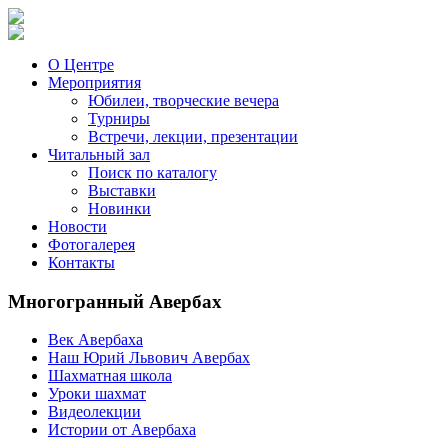
О Центре
Мероприятия
Юбилеи, творческие вечера
Турниры
Встречи, лекции, презентации
Читальный зал
Поиск по каталогу
Выставки
Новинки
Новости
Фотогалерея
Контакты
Многогранный Авербах
Век Авербаха
Наш Юрий Львович Авербах
Шахматная школа
Уроки шахмат
Видеолекции
Истории от Авербаха