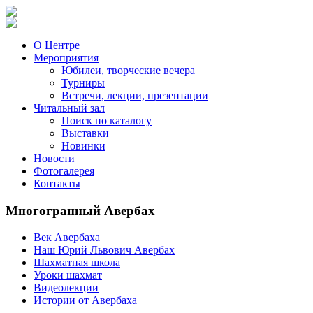
О Центре
Мероприятия
Юбилеи, творческие вечера
Турниры
Встречи, лекции, презентации
Читальный зал
Поиск по каталогу
Выставки
Новинки
Новости
Фотогалерея
Контакты
Многогранный Авербах
Век Авербаха
Наш Юрий Львович Авербах
Шахматная школа
Уроки шахмат
Видеолекции
Истории от Авербаха