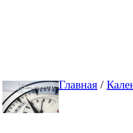
Главная
/ 
Кале