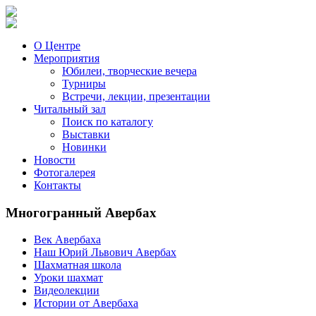
О Центре
Мероприятия
Юбилеи, творческие вечера
Турниры
Встречи, лекции, презентации
Читальный зал
Поиск по каталогу
Выставки
Новинки
Новости
Фотогалерея
Контакты
Многогранный Авербах
Век Авербаха
Наш Юрий Львович Авербах
Шахматная школа
Уроки шахмат
Видеолекции
Истории от Авербаха